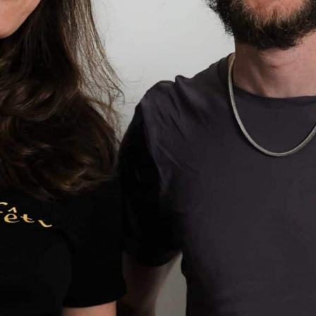
Auswahl erleichtern, unsere Lieblinge zu
zeigen. Wir haben in einer Stunde ja nur
Platz für 2x5 Lieder.
Dabei wird das heilige Vinyl geliebt, gehasst
oder geduldet. Immer mit der Absicht zu
verstehen, weshalb die Gegenüber*in von
diesem Song so angetan ist. Wir lassen
keine Gelegenheit aus, um unsere liebsten
Songs ins rechte Licht zu rücken und auf
den richtigen Ton zu bringen. Musik aus
allen Stilrichtungen von zwei
leidenschaftlichen Tonträgersammelnden!
Zu hören gibts Plättele auch auf
Soundcloud
Plättele
oder auf
rabbit hole
.