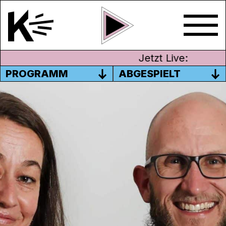
Jetzt Live:
PROGRAMM
ABGESPIELT
PLÄTTELE
«Plättele» ist ein Dialog über Musik, bei
dem die tiefsten Geheimnisse und
strubsten Geschichten aus der ganz
eigenen, persönlichen Plattensammlung
verraten werden. Wir wühlen in unseren
Musikschatzkisten und präsentieren unsere
Perlen zu bestimmten Themen, die uns die