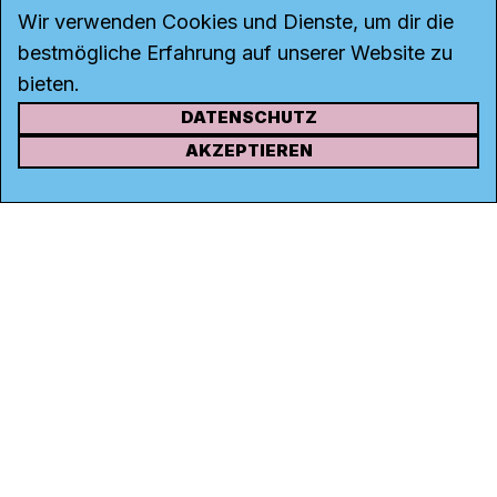
Wir verwenden Cookies und Dienste, um dir die
bestmögliche Erfahrung auf unserer Website zu
bieten.
DATENSCHUTZ
KONTAKT
AKZEPTIEREN
Kanal K
Rohrerstrasse 20
5000 Aarau
Tel.
062 834 90 81
Studio:
062 834 90 80
info@kanalk.ch
Newsletter
Über uns
Empfang
Logo Download