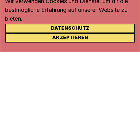
Wir verwenden Cookies und Dienste, um dir die
bestmögliche Erfahrung auf unserer Website zu
bieten.
DATENSCHUTZ
KONTAKT
AKZEPTIEREN
Kanal K
Rohrerstrasse 20
5000 Aarau
Tel.
062 834 90 81
Studio:
062 834 90 80
info@kanalk.ch
Newsletter
Über uns
Empfang
Logo Download
Netiquette