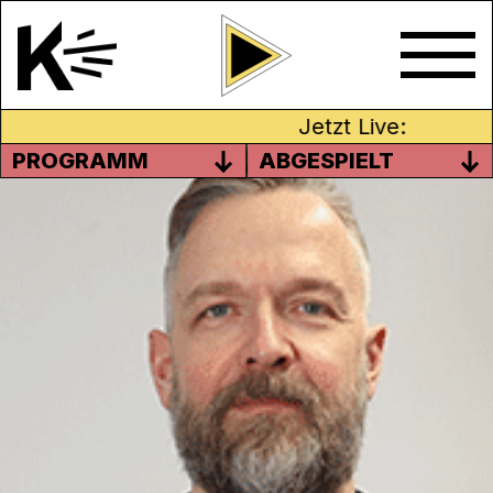
Jetzt Live:
PROGRAMM
ABGESPIELT
SUNDAY MORNING POP SHOW
Die Sunday Morning Pop Show präsentiert
mit spitzen Fingern ausgewählte
Popperlen, stellt neue Hits und grosse
Klassiker abseits, manchmal auch aus der
Nähe des Mainstreams vor. Dabei wird tief
in den musikalischen Gewässern des Indie
Pop und Alternative R'n'B, ab und zu des