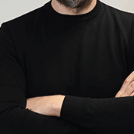
Soul und Jazz gefischt. Immer mit dabei:
Eine Portion Entspanntheit und eine Prise
Melancholie – so als wäre es
Sonntagmorgen.
Zu hören gibt es die Sunday Morning Pop
Show auch auf Soundcloud
Sunday
Morning Pop Show
.
Zudem kannst du dir die gespielten Songs
auf Spotify
Sunday Morning Pop Show
anhören.
Weitere Infos findest du auf:
Instagram:
sunday.morning.pop.show